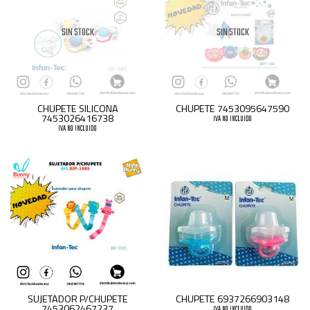
SIN STOCK
SIN STOCK
CHUPETE SILICONA
CHUPETE 7453095647590
7453026416738
IVA NO INCLUIDO
IVA NO INCLUIDO
SUJETADOR P/CHUPETE
CHUPETE 6937266903148
7453062467237
IVA NO INCLUIDO