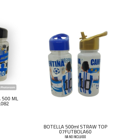
 500 ML
L082
BOTELLA 500ml STRAW TOP
07FUTBOLA60
IVA NO INCLUIDO