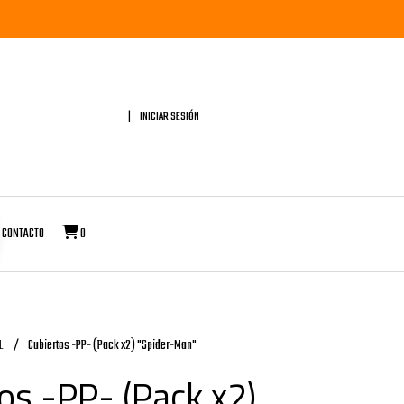
INICIAR SESIÓN
CONTACTO
0
L
Cubiertos -PP- (Pack x2) "Spider-Man"
os -PP- (Pack x2)