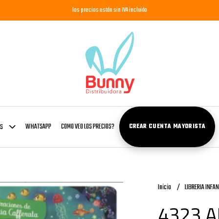
los precios están sin IVA incluido
WHATSAPP
COMO VEO LOS PRECIOS?
OS
CREAR CUENTA MAYORISTA
Inicio
LIBRERIA INFAN
4323 A