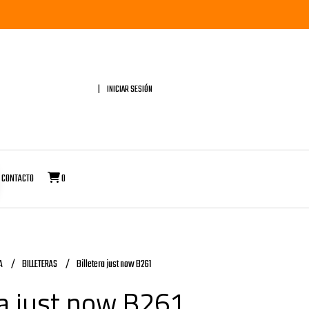
INICIAR SESIÓN
CONTACTO
0
A
BILLETERAS
Billetera just now B261
ra just now B261